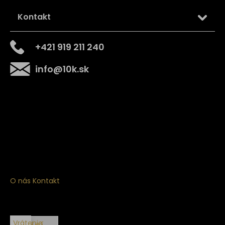
Kontakt
+421 919 211 240
info
@
10k.sk
Získajte
10% zľavu
na prvý nákup
Prihláste sa a získajte prístup k zľavám, novinkám,
exkluzívnym produktom a viac.
O nás
Kontakt
Vrátenie