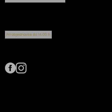
Pri objednávke do 14:00 h
Sledujte nás na
Termín dodania
Predpokladaný termín dodania je
. Termín sa môže meniť
na základe vyťaženia zvoleného dopravcu.