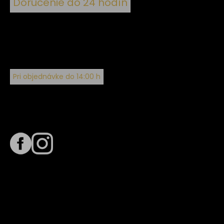
Doručenie do 24 hodín
Pri objednávke do 14:00 h
Sledujte nás na
Termín dodania
Predpokladaný termín dodania je
. Termín sa môže meniť