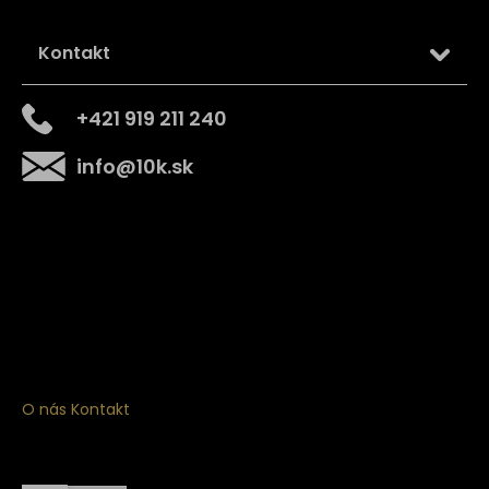
Kontakt
+421 919 211 240
info
@
10k.sk
Získajte
10% zľavu
na prvý nákup
Prihláste sa a získajte prístup k zľavám, novinkám,
exkluzívnym produktom a viac.
O nás
Kontakt