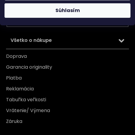
Vložením e-mailu súhlasíte s
podmienkami ochrany
osobných údajov
Súhlasím
PRIHLÁSIŤ SA
Všetko o nákupe
Doprava
Garancia originality
Platba
Reklamácia
Tabuľka veľkosti
Vrátenie/ Výmena
Záruka