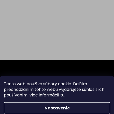
Z
á
p
ä
Odoberať newsletter
Tento web používa súbory cookie. Ďalším
t
prechádzaním tohto webu vyjadrujete súhlas s ich
i
používaním. Viac informácií
tu
.
Vložte svoj e-mail a my Vám budeme zasielať informácie
e
o nových produktoch na našom e-shope.
Nastavenie
Email