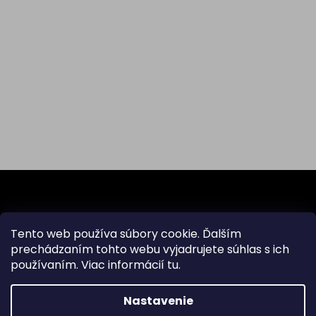
Z
á
p
ä
Odoberať newsletter
Tento web používa súbory cookie. Ďalším
t
prechádzaním tohto webu vyjadrujete súhlas s ich
i
používaním. Viac informácií
tu
.
Vložte svoj e-mail a my Vám budeme zasielať informácie
e
o nových produktoch na našom e-shope.
Nastavenie
Email