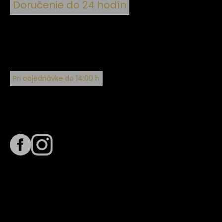
Doručenie do 24 hodín
Pri objednávke do 14:00 h
Sledujte nás na
Termín dodania
Predpokladaný termín dodania je
. Termín sa môže meniť