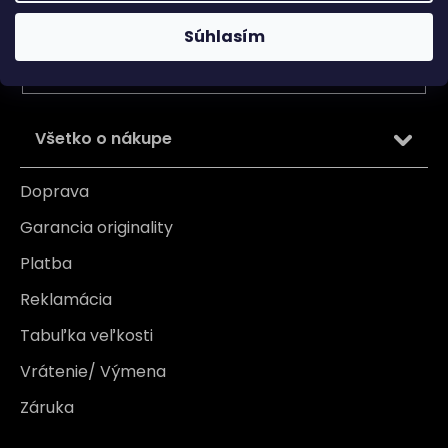
Vložením e-mailu súhlasíte s
podmienkami ochrany
Súhlasím
osobných údajov
PRIHLÁSIŤ SA
Všetko o nákupe
Doprava
Garancia originality
Platba
Reklamácia
Tabuľka veľkosti
Vrátenie/ Výmena
Záruka