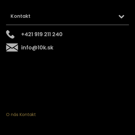
Kontakt
+421 919 211 240
info
@
10k.sk
Získajte
10% zľavu
na prvý nákup
Prihláste sa a získajte prístup k zľavám, novinkám,
exkluzívnym produktom a viac.
O nás
Kontakt