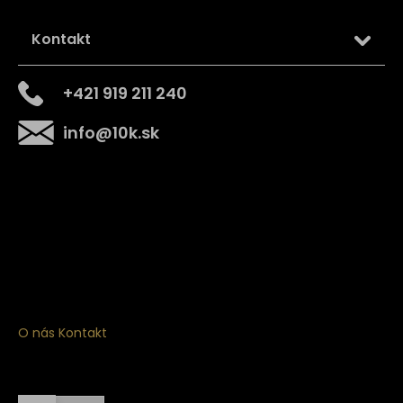
Kontakt
+421 919 211 240
info
@
10k.sk
Získajte
10% zľavu
na prvý nákup
Prihláste sa a získajte prístup k zľavám, novinkám,
exkluzívnym produktom a viac.
O nás
Kontakt