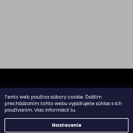
Z
á
p
ä
Odoberať newsletter
Tento web používa súbory cookie. Ďalším
t
prechádzaním tohto webu vyjadrujete súhlas s ich
i
Vložte svoj e-mail a my Vám budeme zasielať informácie
používaním. Viac informácií
tu
.
e
o nových produktoch na našom e-shope.
Nastavenie
Email