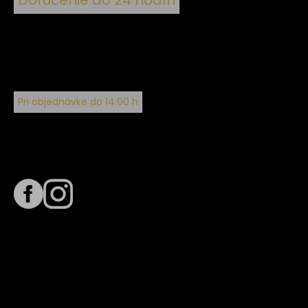
Doručenie do 24 hodín
Pri objednávke do 14:00 h
Sledujte nás na
Termín dodania
Predpokladaný termín dodania je
. Termín sa môže meniť