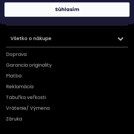
Vložením e-mailu súhlasíte s
podmienkami ochrany
osobných údajov
Súhlasím
PRIHLÁSIŤ SA
Všetko o nákupe
Doprava
Garancia originality
Platba
Reklamácia
Tabuľka veľkosti
Vrátenie/ Výmena
Záruka