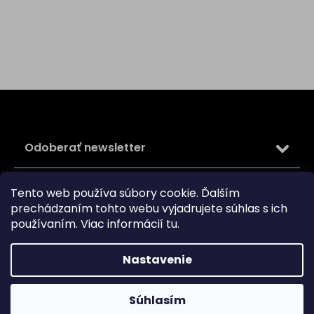
Z
á
p
ä
Odoberať newsletter
t
i
Vložte svoj e-mail a my Vám budeme zasielať informácie
e
Tento web používa súbory cookie. Ďalším
o nových produktoch na našom e-shope.
prechádzaním tohto webu vyjadrujete súhlas s ich
používaním. Viac informácií
tu
.
Email
Vložením e-mailu súhlasíte s
podmienkami ochrany
Nastavenie
osobných údajov
PRIHLÁSIŤ SA
Súhlasím