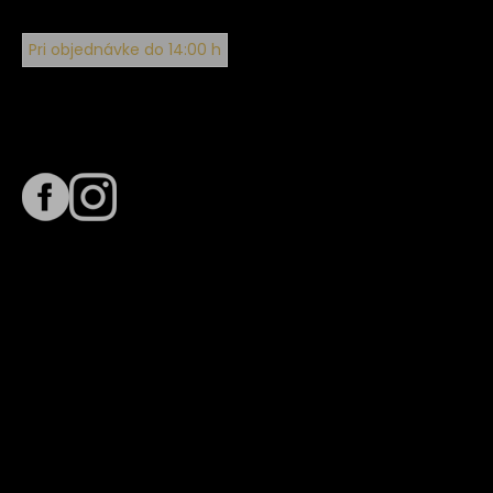
Pri objednávke do 14:00 h
Sledujte nás na
Termín dodania
Predpokladaný termín dodania je
. Termín sa môže meniť
na základe vyťaženia zvoleného dopravcu.
E-mail so súhrnom objednávky nedorazil?
Kontaktuj naše zákaznícke centrum