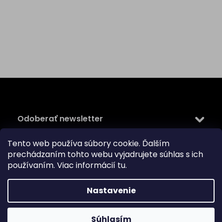
Z
á
p
ä
Odoberať newsletter
t
i
Tento web používa súbory cookie. Ďalším
Vložte svoj e-mail a my Vám budeme zasielať informácie
e
prechádzaním tohto webu vyjadrujete súhlas s ich
o nových produktoch na našom e-shope.
používaním. Viac informácií
tu
.
Email
Vložením e-mailu súhlasíte s
podmienkami ochrany
Nastavenie
osobných údajov
PRIHLÁSIŤ SA
Súhlasím