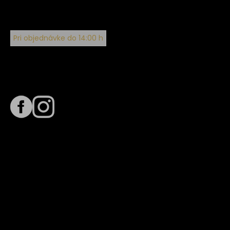
Pri objednávke do 14:00 h
Sledujte nás na
Termín dodania
Predpokladaný termín dodania je
. Termín sa môže meniť
na základe vyťaženia zvoleného dopravcu.
E-mail so súhrnom objednávky nedorazil?