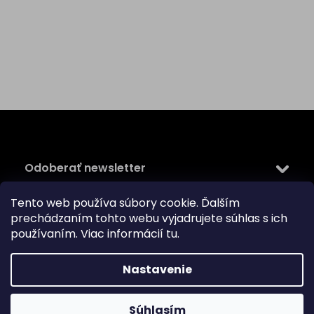
Z
á
p
ä
Odoberať newsletter
t
i
Tento web používa súbory cookie. Ďalším
Vložte svoj e-mail a my Vám budeme zasielať informácie
e
prechádzaním tohto webu vyjadrujete súhlas s ich
o nových produktoch na našom e-shope.
používaním. Viac informácií
tu
.
Email
Vložením e-mailu súhlasíte s
podmienkami ochrany
Nastavenie
osobných údajov
PRIHLÁSIŤ SA
Súhlasím