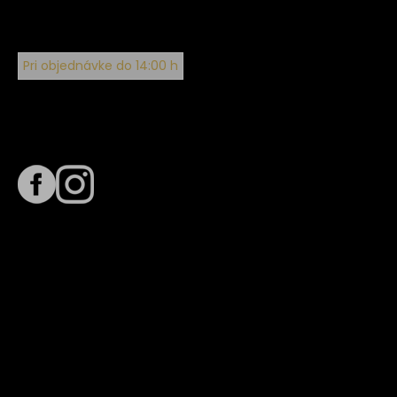
Pri objednávke do 14:00 h
Sledujte nás na
Termín dodania
Predpokladaný termín dodania je
. Termín sa môže meniť
na základe vyťaženia zvoleného dopravcu.
E-mail so súhrnom objednávky nedorazil?