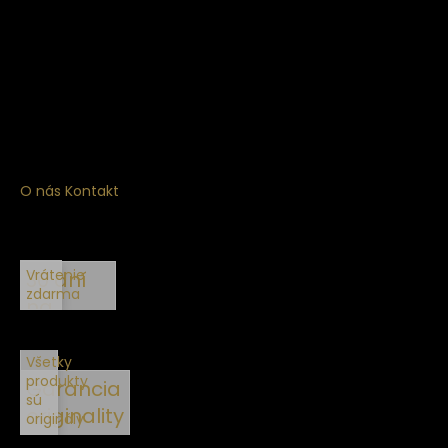
Získajte
10% zľavu
na prvý nákup
Prihláste sa a získajte prístup k zľavám, novinkám,
exkluzívnym produktom a viac.
O nás
Kontakt
Vrátenie
30 dní
zdarma
na
vrátenie
Všetky
produkty
Garancia
sú
originality
originály