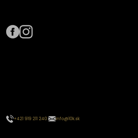
Sledujte nás na
Termín dodania
Predpokladaný termín dodania je
. Termín sa môže meniť
na základe vyťaženia zvoleného dopravcu.
E-mail so súhrnom objednávky nedorazil?
Kontaktuj naše zákaznícke centrum
+421 919 211 240
info@10k.sk
Sledujte nás