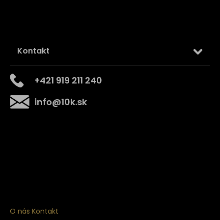
Kontakt
+421 919 211 240
info
@
10k.sk
Získajte
10% zľavu
na prvý nákup
Prihláste sa a získajte prístup k zľavám, novinkám,
exkluzívnym produktom a viac.
O nás
Kontakt