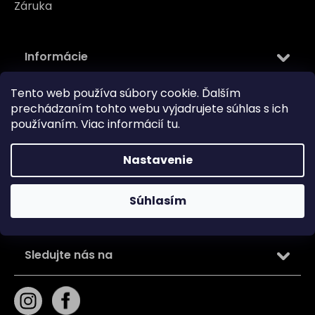
Záruka
Informácie
Tento web používa súbory cookie. Ďalším
Kontakt
prechádzaním tohto webu vyjadrujete súhlas s ich
Kamenná predajňa
používaním. Viac informácií
tu
.
O nás
Blog
Nastavenie
Obchodné podmienky
Zásady používania súborov cookie
Súhlasím
Podmienky ochrany osobných údajov
Sledujte nás na