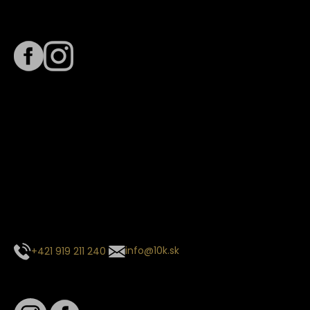
Sledujte nás na
Termín dodania
Predpokladaný termín dodania je
. Termín sa môže meniť
na základe vyťaženia zvoleného dopravcu.
E-mail so súhrnom objednávky nedorazil?
Kontaktuj naše zákaznícke centrum
+421 919 211 240
info@10k.sk
Sledujte nás