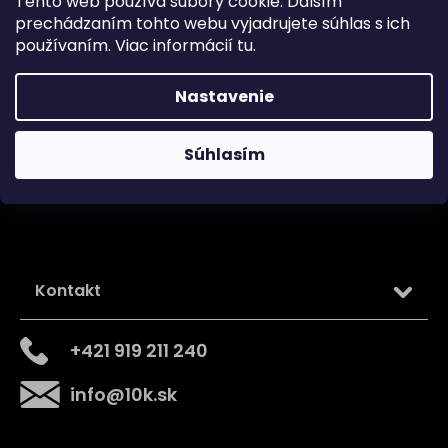
Tento web používa súbory cookie. Ďalším
prechádzaním tohto webu vyjadrujete súhlas s ich
Podmienky ochrany osobných údajov
používaním. Viac informácií
tu
.
Nastavenie
Sledujte nás na
Súhlasím
Kontakt
+421 919 211 240
info
@
10k.sk