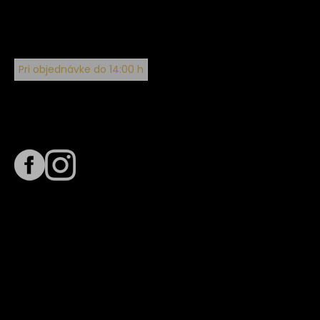
Pri objednávke do 14:00 h
Sledujte nás na
Termín dodania
Predpokladaný termín dodania je
. Termín sa môže meniť
na základe vyťaženia zvoleného dopravcu.
E-mail so súhrnom objednávky nedorazil?