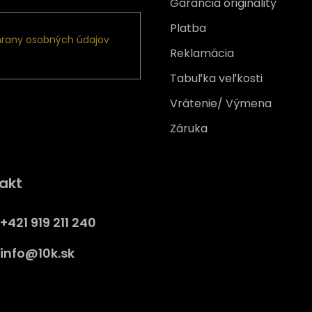
Garancia originality
Platba
rany osobných údajov
Reklamácia
Tabuľka veľkosti
Vrátenie/ Výmena
Záruka
Získajte
10% zľavu
na prv
akt
nákup
Prihláste sa a získajte prístup
+421 919 211 240
zľavám, novinkám, exkluzív
produktom a viac.
info
@
10k.sk
y