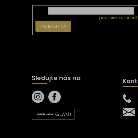
Email
Vložením e-mailu súhlasíte s
podmienkami och
PRIHLÁSIŤ SA
Sledujte nás na
Kont
Všetk