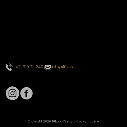
Termín dodania
Predpokladaný termín dodania je
. Termín sa môže meniť
na základe vyťaženia zvoleného dopravcu.
E-mail so súhrnom objednávky nedorazil?
Kontaktuj naše zákaznícke centrum
+421 919 211 240
info@10k.sk
Sledujte nás
Copyright 2026
10k.sk
. Všetky práva vyhradené.