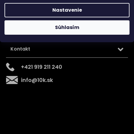
Nastavenie
Súhlasím
Kontakt
+421 919 211 240
info
@
10k.sk
Získajte
10% zľavu
na prvý nákup
Prihláste sa a získajte prístup k zľavám, novinkám,
exkluzívnym produktom a viac.