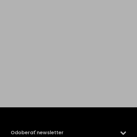
Z
á
p
ä
Odoberať newsletter