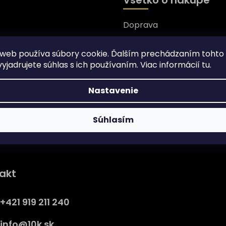
Doprava
nformácie o nových
Garancia originality
web používa súbory cookie. Ďalším prechádzaním tohto
Platba
yjadrujete súhlas s ich používaním. Viac informácií
tu
.
rany osobných údajov
Reklamácia
Nastavenie
Tabuľka veľkosti
Vrátenie/ Výmena
Súhlasím
Záruka
Získajte
10% zľavu
na prv
akt
nákup
Prihláste sa a získajte prístup
+421 919 211 240
zľavám, novinkám, exkluzív
produktom a viac.
info
@
10k.sk