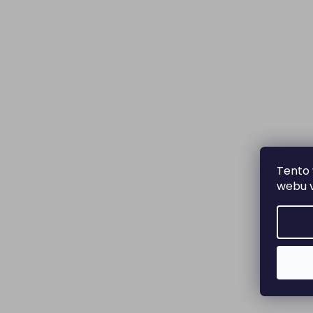
Tento 
webu v