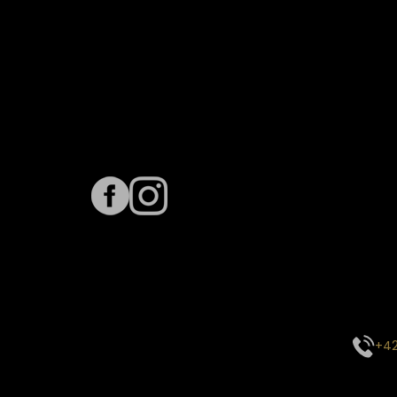
Sledujte nás na
Term
Predpo
Termín
vyťaže
E-mai
objed
Kontak
+42
Sledu