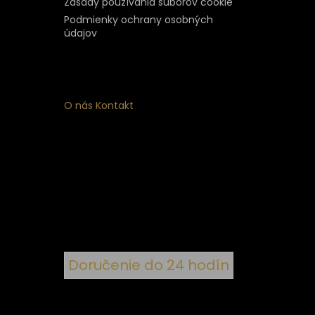
Zásady používania súborov cookie
Podmienky ochrany osobných
údajov
O nás
Kontakt
ý
 k
nym
Doručenie do 24 hodín