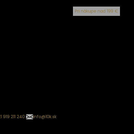
Pri nákupe nad 199 €
ín dodania
kladaný termín dodania je
.
 sa môže meniť na základe
nia zvoleného dopravcu.
l so súhrnom
návky nedorazil?
tuj naše zákaznícke centrum
1 919 211 240
info@10k.sk
jte nás