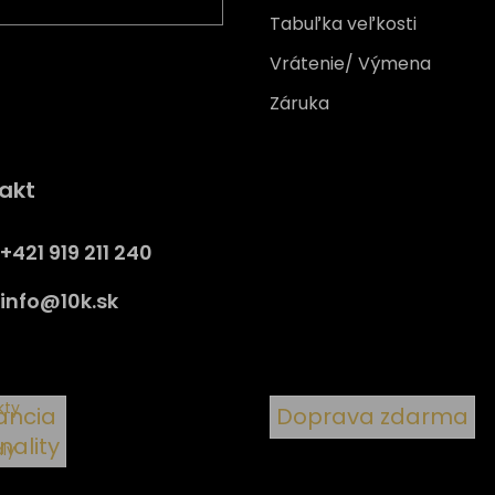
Tabuľka veľkosti
Vrátenie/ Výmena
Záruka
Získajte
10% zľavu
na prv
akt
nákup
Prihláste sa a získajte prístup
+421 919 211 240
zľavám, novinkám, exkluzív
produktom a viac.
info
@
10k.sk
y
kty
ancia
Doprava zdarma
inality
ály