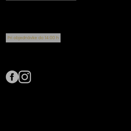
Pri objednávke do 14:00 h
Sledujte nás na
Termín dodania
Predpokladaný termín dodania je
. Termín sa môže meniť
na základe vyťaženia zvoleného dopravcu.