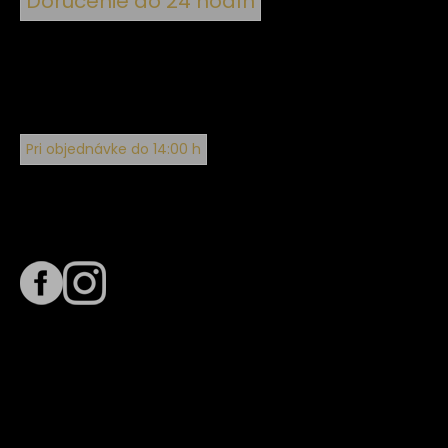
Doručenie do 24 hodín
Pri objednávke do 14:00 h
Sledujte nás na
Termín dodania
Predpokladaný termín dodania je
. Termín sa môže meniť