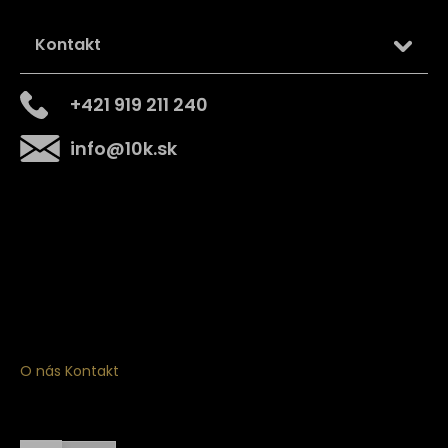
Kontakt
+421 919 211 240
info
@
10k.sk
Získajte
10% zľavu
na prvý nákup
Prihláste sa a získajte prístup k zľavám, novinkám,
exkluzívnym produktom a viac.
O nás
Kontakt