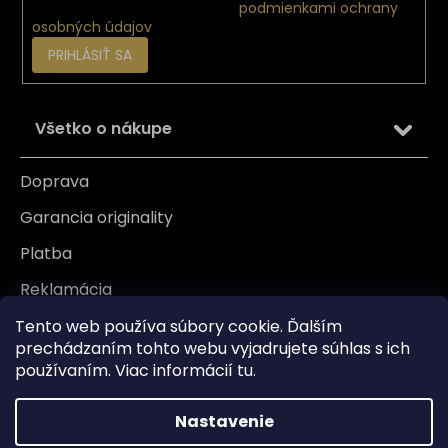
Vložením e-mailu súhlasíte s
podmienkami ochrany
osobných údajov
PRIHLÁSIŤ SA
Všetko o nákupe
Doprava
Garancia originality
Platba
Reklamácia
Tabuľka veľkosti
Tento web používa súbory cookie. Ďalším
prechádzaním tohto webu vyjadrujete súhlas s ich
Vrátenie/ Výmena
používaním. Viac informácií
tu
.
Záruka
Nastavenie