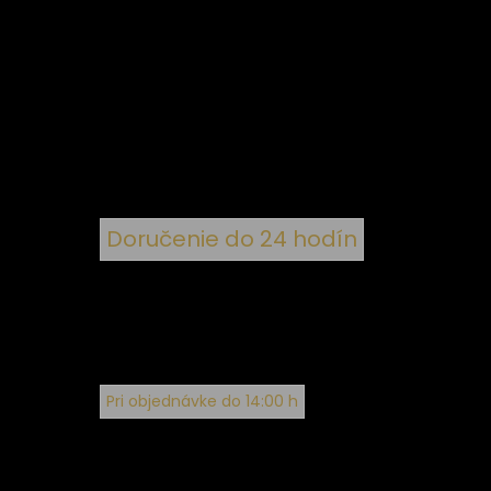
ý
 k
nym
Doručenie do 24 hodín
Pri objednávke do 14:00 h