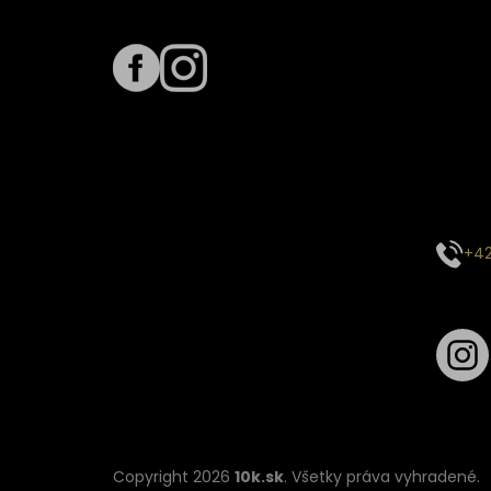
Sledujte nás na
Term
Predpo
Termín
vyťaže
E-mai
objed
Kontak
+42
Sledu
Copyright 2026
10k.sk
. Všetky práva vyhradené.