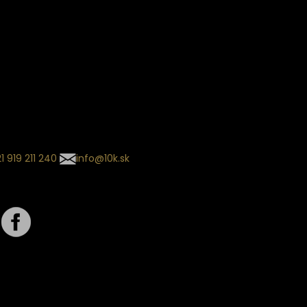
ín dodania
kladaný termín dodania je
.
 sa môže meniť na základe
nia zvoleného dopravcu.
l so súhrnom
návky nedorazil?
tuj naše zákaznícke centrum
1 919 211 240
info@10k.sk
jte nás