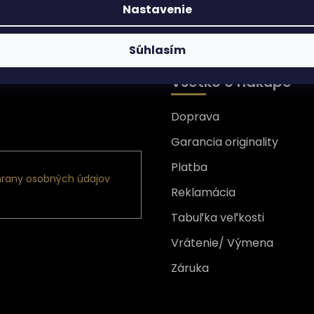
Nastavenie
Súhlasím
Všetko o nákupe
Doprava
nformácie o nových
Garancia originality
Platba
rany osobných údajov
Reklamácia
Tabuľka veľkosti
Vrátenie/ Výmena
Záruka