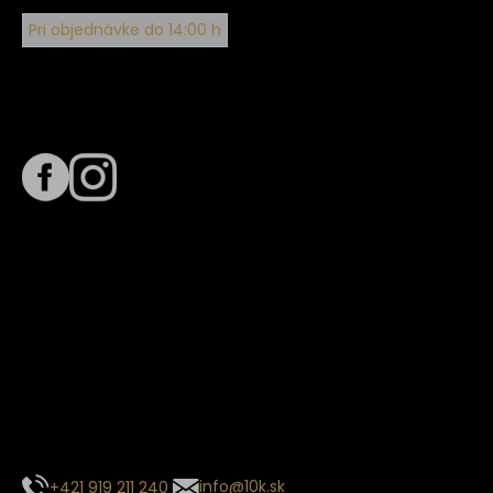
Pri objednávke do 14:00 h
Sledujte nás na
Termín dodania
Predpokladaný termín dodania je
. Termín sa môže meniť
na základe vyťaženia zvoleného dopravcu.
E-mail so súhrnom objednávky nedorazil?
Kontaktuj naše zákaznícke centrum
+421 919 211 240
info@10k.sk