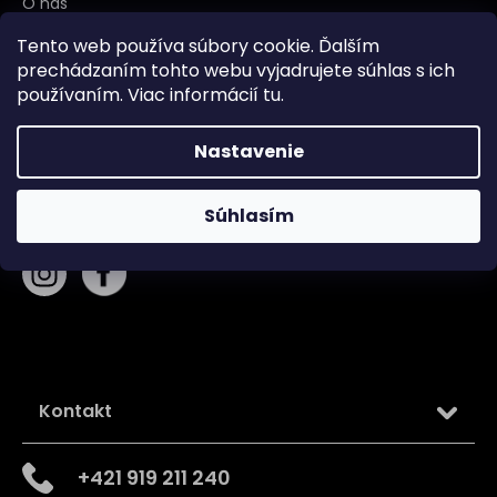
O nás
Blog
Tento web používa súbory cookie. Ďalším
Obchodné podmienky
prechádzaním tohto webu vyjadrujete súhlas s ich
Zásady používania súborov cookie
používaním. Viac informácií
tu
.
Podmienky ochrany osobných údajov
Nastavenie
Sledujte nás na
Súhlasím
Kontakt
+421 919 211 240