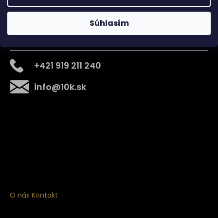
Súhlasím
Kontakt
+421 919 211 240
info
@
10k.sk
Získajte
10% zľavu
na prvý nákup
Prihláste sa a získajte prístup k zľavám, novinkám,
exkluzívnym produktom a viac.
O nás
Kontakt