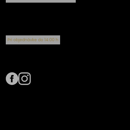
Pri objednávke do 14:00 h
Sledujte nás na
Termín dodania
Predpokladaný termín dodania je
. Termín sa môže meniť
na základe vyťaženia zvoleného dopravcu.