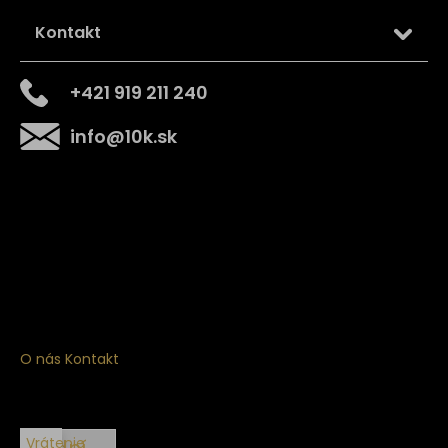
Kontakt
+421 919 211 240
info
@
10k.sk
Získajte
10% zľavu
na prvý nákup
Prihláste sa a získajte prístup k zľavám, novinkám,
exkluzívnym produktom a viac.
O nás
Kontakt
Vrátenie