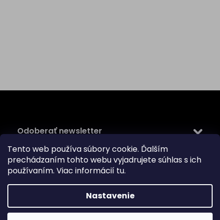
Z
á
p
ä
Odoberať newsletter
t
i
Tento web používa súbory cookie. Ďalším
Vložte svoj e-mail a my Vám budeme zasielať informácie
e
prechádzaním tohto webu vyjadrujete súhlas s ich
o nových produktoch na našom e-shope.
používaním. Viac informácií
tu
.
Email
Nastavenie
Vložením e-mailu súhlasíte s
podmienkami ochrany
osobných údajov