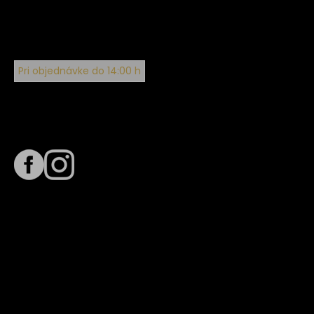
Pri objednávke do 14:00 h
Sledujte nás na
Termín dodania
Predpokladaný termín dodania je
. Termín sa môže meniť
na základe vyťaženia zvoleného dopravcu.
E-mail so súhrnom objednávky nedorazil?