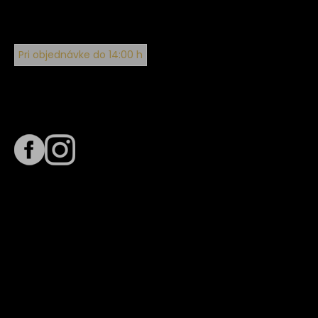
Pri objednávke do 14:00 h
Sledujte nás na
Termín dodania
Predpokladaný termín dodania je
. Termín sa môže meniť
na základe vyťaženia zvoleného dopravcu.
E-mail so súhrnom objednávky nedorazil?