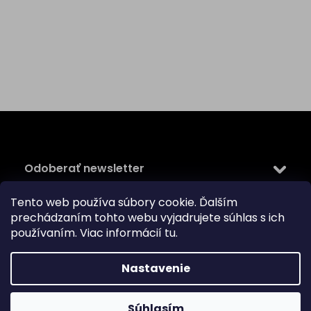
Z
á
p
ä
Odoberať newsletter
t
i
Tento web používa súbory cookie. Ďalším
Vložte svoj e-mail a my Vám budeme zasielať informácie
e
prechádzaním tohto webu vyjadrujete súhlas s ich
o nových produktoch na našom e-shope.
používaním. Viac informácií
tu
.
Email
Vložením e-mailu súhlasíte s
podmienkami ochrany
Nastavenie
osobných údajov
PRIHLÁSIŤ SA
Súhlasím