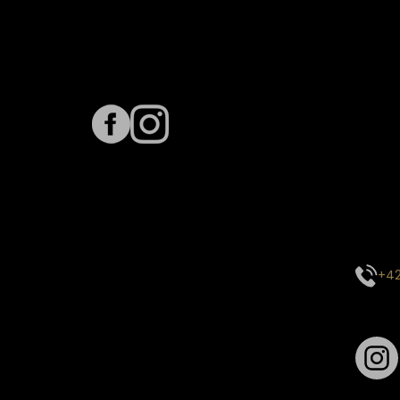
Sledujte nás na
Term
Predpo
Termín
vyťaže
E-mai
objed
Kontak
+42
Sledu