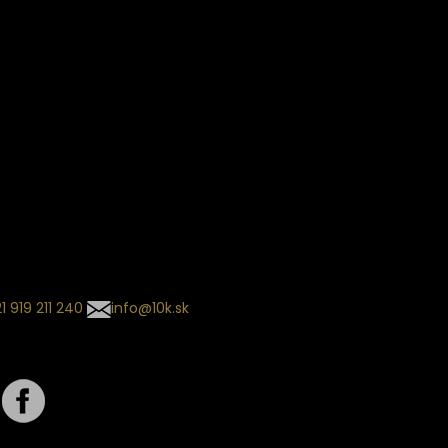
ín dodania
kladaný termín dodania je
.
 sa môže meniť na základe
nia zvoleného dopravcu.
l so súhrnom
návky nedorazil?
tuj naše zákaznícke centrum
1 919 211 240
info@10k.sk
jte nás