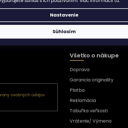
yjadrujete súhlas s ich používaním. Viac informácií
tu
.
Nastavenie
Súhlasím
Všetko o nákupe
Doprava
nformácie o nových
Garancia originality
Platba
rany osobných údajov
Reklamácia
Tabuľka veľkosti
Vrátenie/ Výmena