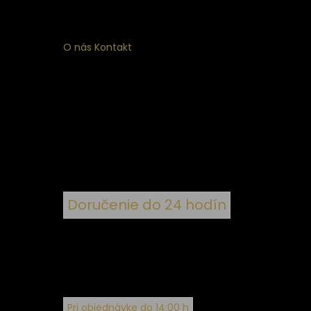
O nás
Kontakt
ý
 k
nym
Doručenie do 24 hodín
Pri objednávke do 14:00 h