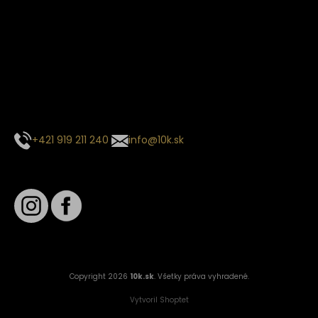
Termín dodania
Predpokladaný termín dodania je
. Termín sa môže meniť
na základe vyťaženia zvoleného dopravcu.
E-mail so súhrnom objednávky nedorazil?
Kontaktuj naše zákaznícke centrum
+421 919 211 240
info@10k.sk
Sledujte nás
Copyright 2026
10k.sk
. Všetky práva vyhradené.
Vytvoril Shoptet