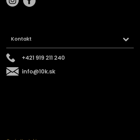
Kontakt
+421 919 211 240
info
@
10k.sk
Získajte
10% zľavu
na prvý nákup
Prihláste sa a získajte prístup k zľavám, novinkám,
exkluzívnym produktom a viac.