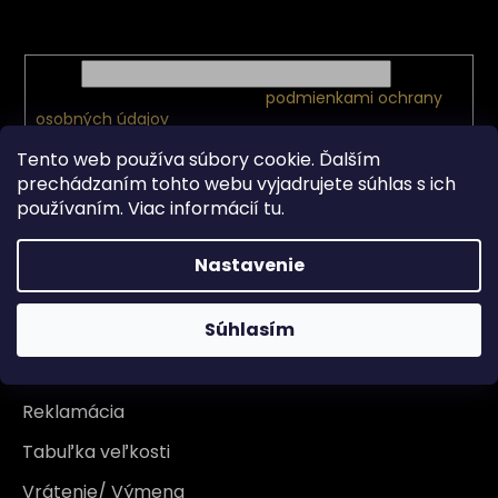
Vložte svoj e-mail a my Vám budeme zasielať informácie
e
o nových produktoch na našom e-shope.
Email
Vložením e-mailu súhlasíte s
podmienkami ochrany
osobných údajov
PRIHLÁSIŤ SA
Tento web používa súbory cookie. Ďalším
prechádzaním tohto webu vyjadrujete súhlas s ich
používaním. Viac informácií
tu
.
Všetko o nákupe
Nastavenie
Doprava
Súhlasím
Garancia originality
Platba
Reklamácia
Tabuľka veľkosti
Vrátenie/ Výmena