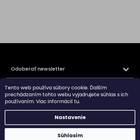
Z
á
p
ä
Odoberať newsletter
t
i
Vložte svoj e-mail a my Vám budeme zasielať informácie
e
Tento web používa súbory cookie. Ďalším
o nových produktoch na našom e-shope.
prechádzaním tohto webu vyjadrujete súhlas s ich
používaním. Viac informácií
tu
.
Email
Vložením e-mailu súhlasíte s
podmienkami ochrany
Nastavenie
osobných údajov
PRIHLÁSIŤ SA
Súhlasím