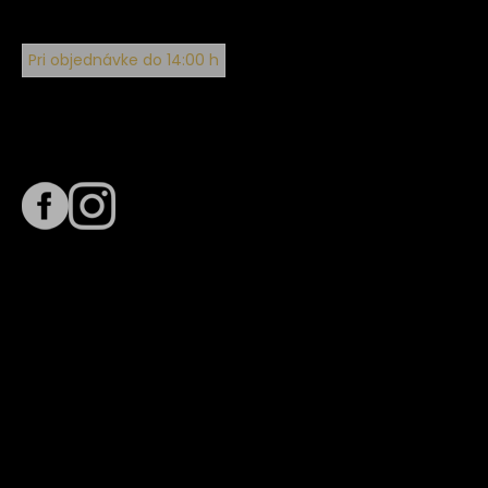
Pri objednávke do 14:00 h
Sledujte nás na
Termín dodania
Predpokladaný termín dodania je
. Termín sa môže meniť
na základe vyťaženia zvoleného dopravcu.
E-mail so súhrnom objednávky nedorazil?
Kontaktuj naše zákaznícke centrum