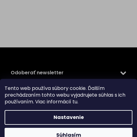
Z
á
p
ä
Odoberať newsletter
t
i
Tento web používa súbory cookie. Ďalším
Vložte svoj e-mail a my Vám budeme zasielať informácie
e
prechádzaním tohto webu vyjadrujete súhlas s ich
o nových produktoch na našom e-shope.
používaním. Viac informácií
tu
.
Email
Vložením e-mailu súhlasíte s
podmienkami ochrany
Nastavenie
osobných údajov
PRIHLÁSIŤ SA
Súhlasím