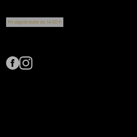
Pri objednávke do 14:00 h
Sledujte nás na
Termín dodania
Predpokladaný termín dodania je
. Termín sa môže meniť
na základe vyťaženia zvoleného dopravcu.
E-mail so súhrnom objednávky nedorazil?
Kontaktuj naše zákaznícke centrum