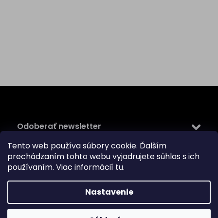
Z
á
p
ä
Odoberať newsletter
t
i
Tento web používa súbory cookie. Ďalším
Vložte svoj e-mail a my Vám budeme zasielať informácie
e
prechádzaním tohto webu vyjadrujete súhlas s ich
o nových produktoch na našom e-shope.
používaním. Viac informácií
tu
.
Email
Nastavenie
Vložením e-mailu súhlasíte s
podmienkami ochrany
osobných údajov