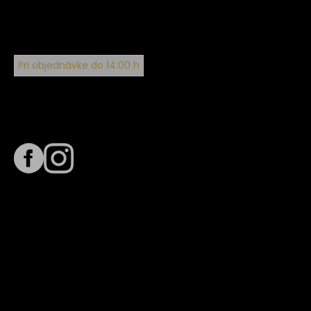
Pri objednávke do 14:00 h
Sledujte nás na
Termín dodania
Predpokladaný termín dodania je
. Termín sa môže meniť
na základe vyťaženia zvoleného dopravcu.
E-mail so súhrnom objednávky nedorazil?