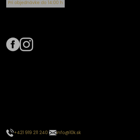
Pri objednávke do 14:00 h
Sledujte nás na
Termín dodania
Predpokladaný termín dodania je
. Termín sa môže meniť
na základe vyťaženia zvoleného dopravcu.
E-mail so súhrnom objednávky nedorazil?
Kontaktuj naše zákaznícke centrum
+421 919 211 240
info@10k.sk