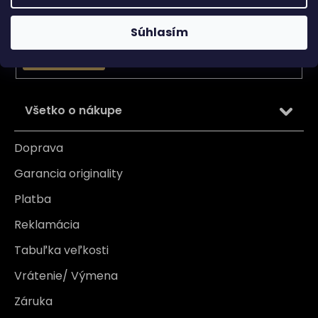
Email
Vložením e-mailu súhlasíte s
podmienkami ochrany
Súhlasím
osobných údajov
PRIHLÁSIŤ SA
Všetko o nákupe
Doprava
Garancia originality
Platba
Reklamácia
Tabuľka veľkosti
Vrátenie/ Výmena
Záruka