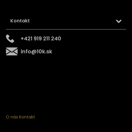
Kontakt
+421 919 211 240
info
@
10k.sk
Získajte
10% zľavu
na prvý nákup
Prihláste sa a získajte prístup k zľavám, novinkám,
exkluzívnym produktom a viac.
O nás
Kontakt