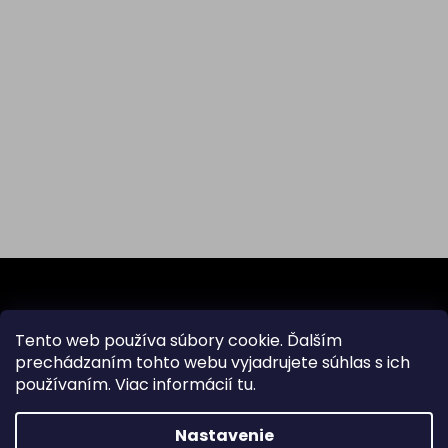
Z
á
p
ä
Tento web používa súbory cookie. Ďalším
Odoberať newsletter
t
prechádzaním tohto webu vyjadrujete súhlas s ich
i
používaním. Viac informácií
tu
.
Vložte svoj e-mail a my Vám budeme zasielať informácie
e
o nových produktoch na našom e-shope.
Nastavenie