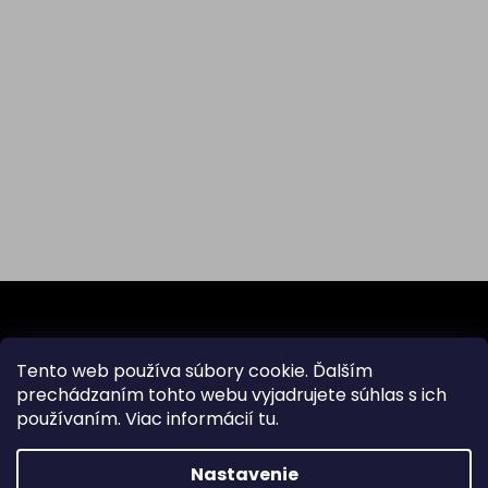
Z
á
p
ä
Tento web používa súbory cookie. Ďalším
Odoberať newsletter
t
prechádzaním tohto webu vyjadrujete súhlas s ich
i
používaním. Viac informácií
tu
.
Vložte svoj e-mail a my Vám budeme zasielať informácie
e
o nových produktoch na našom e-shope.
Nastavenie