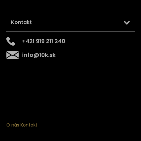
Kontakt
+421 919 211 240
info
@
10k.sk
Získajte
10% zľavu
na prvý nákup
Prihláste sa a získajte prístup k zľavám, novinkám,
exkluzívnym produktom a viac.
O nás
Kontakt