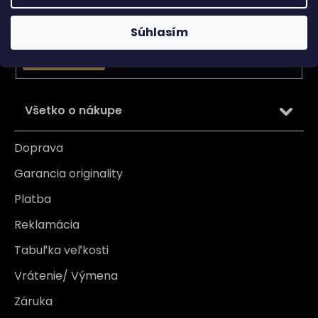
Email
Vložením e-mailu súhlasíte s
podmienkami ochrany
Súhlasím
osobných údajov
PRIHLÁSIŤ SA
Všetko o nákupe
Doprava
Garancia originality
Platba
Reklamácia
Tabuľka veľkosti
Vrátenie/ Výmena
Záruka