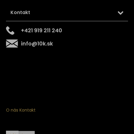
Kontakt
+421 919 211 240
info
@
10k.sk
Získajte
10% zľavu
na prvý nákup
Prihláste sa a získajte prístup k zľavám, novinkám,
exkluzívnym produktom a viac.
O nás
Kontakt