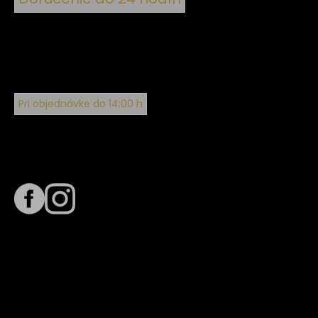
Pri objednávke do 14:00 h
Sledujte nás na
Termín dodania
Predpokladaný termín dodania je
. Termín sa môže meniť
na základe vyťaženia zvoleného dopravcu.