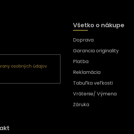
Všetko o nákupe
Doprava
nformácie o nových
Garancia originality
Platba
rany osobných údajov
Reklamácia
Tabuľka veľkosti
Vrátenie/ Výmena
Záruka
Získajte
10% zľavu
na prv
akt
nákup