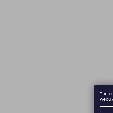
Tento 
webu v