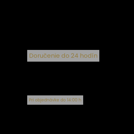
 k
nym
Doručenie do 24 hodín
Pri objednávke do 14:00 h