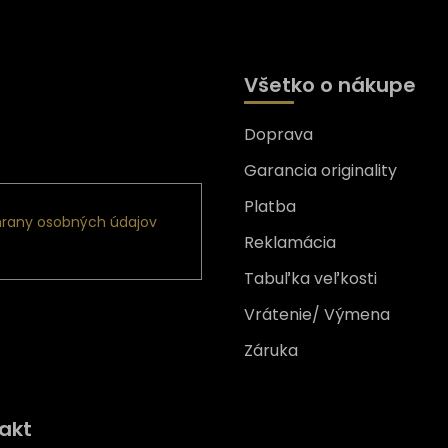
Všetko o nákupe
Doprava
nformácie o nových
Garancia originality
Platba
rany osobných údajov
Reklamácia
Tabuľka veľkosti
Vrátenie/ Výmena
Záruka
Získajte
10% zľavu
na prv
akt
nákup