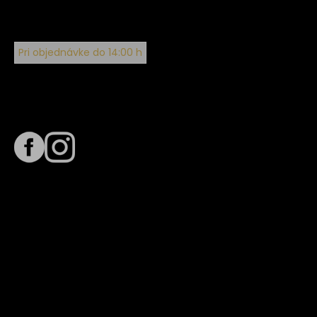
Pri objednávke do 14:00 h
Sledujte nás na
Termín dodania
Predpokladaný termín dodania je
. Termín sa môže meniť
na základe vyťaženia zvoleného dopravcu.
E-mail so súhrnom objednávky nedorazil?