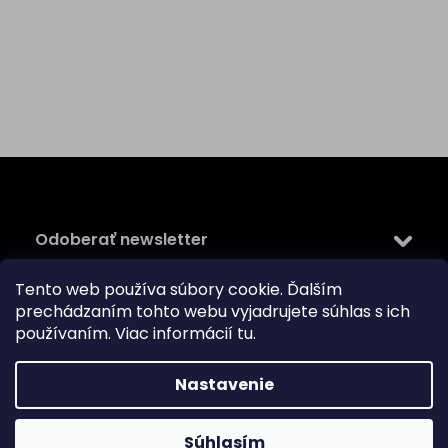
Z
á
p
ä
Odoberať newsletter
t
i
Tento web používa súbory cookie. Ďalším
Vložte svoj e-mail a my Vám budeme zasielať informácie
e
prechádzaním tohto webu vyjadrujete súhlas s ich
o nových produktoch na našom e-shope.
používaním. Viac informácií
tu
.
Email
Vložením e-mailu súhlasíte s
podmienkami ochrany
Nastavenie
osobných údajov
PRIHLÁSIŤ SA
Súhlasím