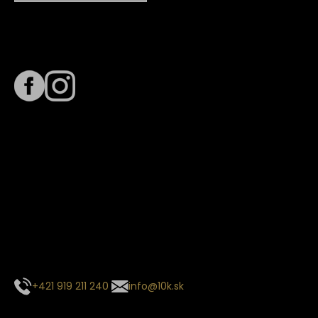
Sledujte nás na
Termín dodania
Predpokladaný termín dodania je
. Termín sa môže meniť
na základe vyťaženia zvoleného dopravcu.
E-mail so súhrnom objednávky nedorazil?
Kontaktuj naše zákaznícke centrum
+421 919 211 240
info@10k.sk
Sledujte nás