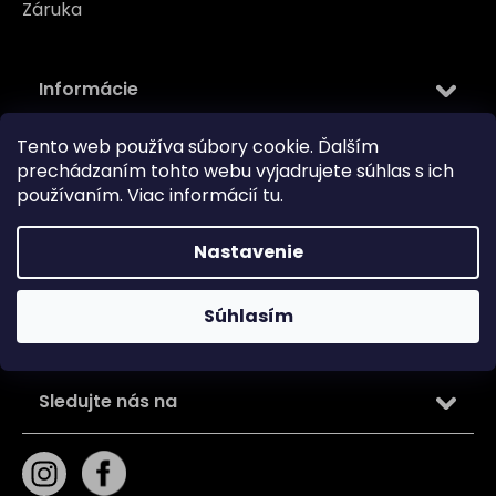
Záruka
Informácie
Tento web používa súbory cookie. Ďalším
Kontakt
prechádzaním tohto webu vyjadrujete súhlas s ich
Kamenná predajňa
používaním. Viac informácií
tu
.
O nás
Blog
Nastavenie
Obchodné podmienky
Zásady používania súborov cookie
Súhlasím
Podmienky ochrany osobných údajov
Sledujte nás na