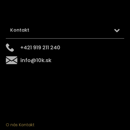
Kontakt
+421 919 211 240
info
@
10k.sk
Získajte
10% zľavu
na prvý nákup
Prihláste sa a získajte prístup k zľavám, novinkám,
exkluzívnym produktom a viac.
O nás
Kontakt