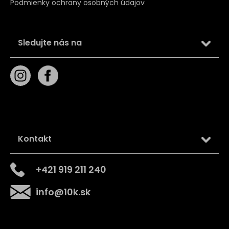
Podmienky ochrany osobných údajov
Sledujte nás na
Kontakt
+421 919 211 240
info
@
10k.sk
Získajte
10% zľavu
na prvý nákup