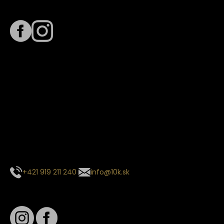
Sledujte nás na
Termín dodania
Predpokladaný termín dodania je
. Termín sa môže meniť
na základe vyťaženia zvoleného dopravcu.
E-mail so súhrnom objednávky nedorazil?
Kontaktuj naše zákaznícke centrum
+421 919 211 240
info@10k.sk
Sledujte nás