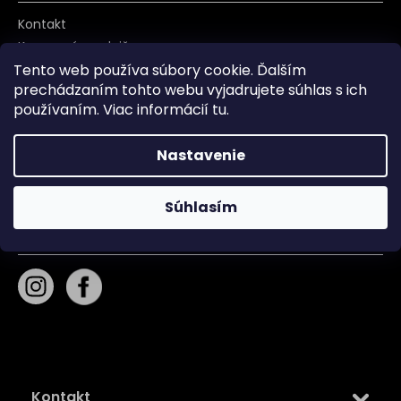
Kontakt
Kamenná predajňa
O nás
Tento web používa súbory cookie. Ďalším
prechádzaním tohto webu vyjadrujete súhlas s ich
Blog
používaním. Viac informácií
tu
.
Obchodné podmienky
Zásady používania súborov cookie
Nastavenie
Podmienky ochrany osobných údajov
Súhlasím
Sledujte nás na
Kontakt