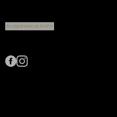
Pri objednávke do 14:00 h
Sledujte nás na
Termín dodania
Predpokladaný termín dodania je
. Termín sa môže meniť
na základe vyťaženia zvoleného dopravcu.
E-mail so súhrnom objednávky nedorazil?