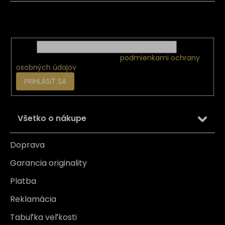
i
Vložte svoj e-mail a my Vám budeme zasielať informácie
e
o nových produktoch na našom e-shope.
Email
Vložením e-mailu súhlasíte s
podmienkami ochrany
osobných údajov
PRIHLÁSIŤ SA
Všetko o nákupe
Doprava
Garancia originality
Platba
Reklamácia
Tabuľka veľkosti