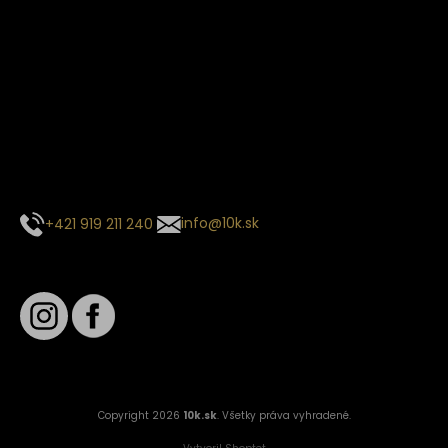
Termín dodania
Predpokladaný termín dodania je
. Termín sa môže meniť
na základe vyťaženia zvoleného dopravcu.
E-mail so súhrnom objednávky nedorazil?
Kontaktuj naše zákaznícke centrum
+421 919 211 240
info@10k.sk
Sledujte nás
Copyright 2026
10k.sk
. Všetky práva vyhradené.