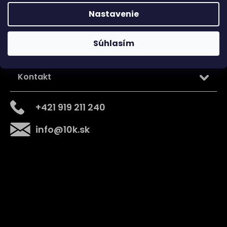
Nastavenie
Súhlasím
Kontakt
+421 919 211 240
info
@
10k.sk
Získajte
10% zľavu
na prvý nákup
Prihláste sa a získajte prístup k zľavám, novinkám,
exkluzívnym produktom a viac.