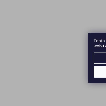
Tento 
webu v