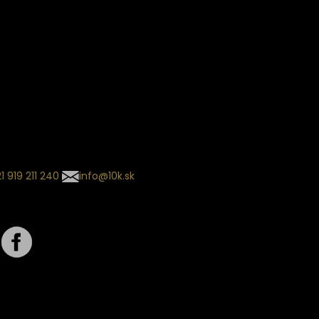
ín dodania
kladaný termín dodania je
.
 sa môže meniť na základe
nia zvoleného dopravcu.
l so súhrnom
návky nedorazil?
tuj naše zákaznícke centrum
1 919 211 240
info@10k.sk
jte nás