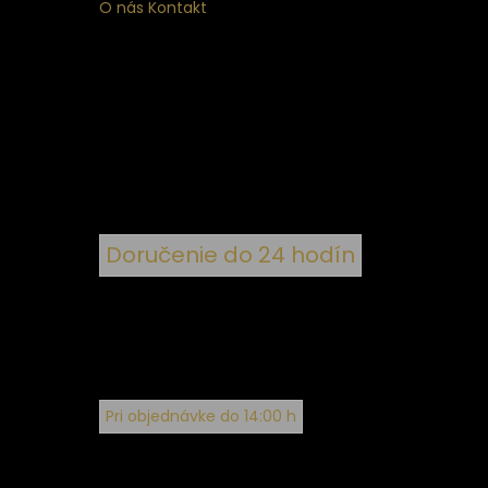
O nás
Kontakt
ý
 k
nym
Doručenie do 24 hodín
Pri objednávke do 14:00 h