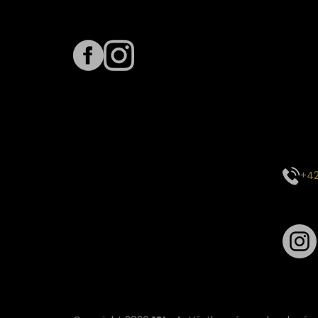
Sledujte nás na
Term
Predpo
Termín
vyťaže
E-mai
objed
Kontak
+42
Sledu