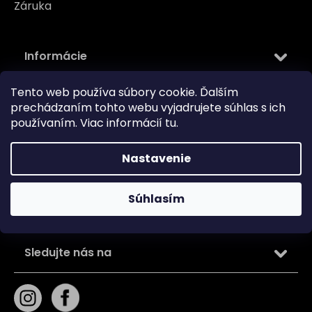
Záruka
Informácie
Tento web používa súbory cookie. Ďalším
Kontakt
prechádzaním tohto webu vyjadrujete súhlas s ich
Kamenná predajňa
používaním. Viac informácií
tu
.
O nás
Blog
Nastavenie
Obchodné podmienky
Zásady používania súborov cookie
Súhlasím
Podmienky ochrany osobných údajov
Sledujte nás na