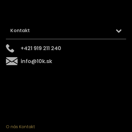
Kontakt
+421 919 211 240
info
@
10k.sk
Získajte
10% zľavu
na prvý nákup
Prihláste sa a získajte prístup k zľavám, novinkám,
exkluzívnym produktom a viac.
O nás
Kontakt