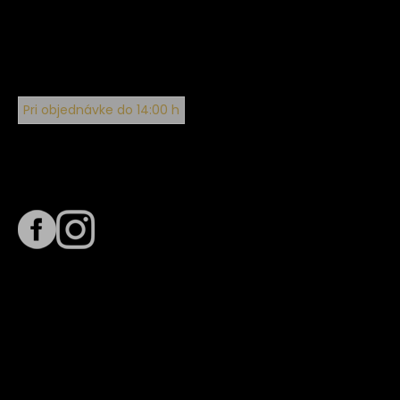
Pri objednávke do 14:00 h
Sledujte nás na
Termín dodania
Predpokladaný termín dodania je
. Termín sa môže meniť
na základe vyťaženia zvoleného dopravcu.