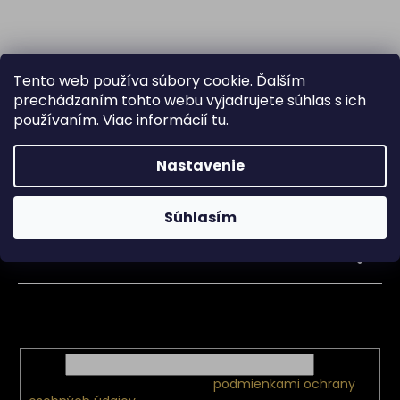
Tento web používa súbory cookie. Ďalším
prechádzaním tohto webu vyjadrujete súhlas s ich
používaním. Viac informácií
tu
.
Nastavenie
Z
á
Súhlasím
p
ä
Odoberať newsletter
t
i
Vložte svoj e-mail a my Vám budeme zasielať informácie
e
o nových produktoch na našom e-shope.
Email
Vložením e-mailu súhlasíte s
podmienkami ochrany