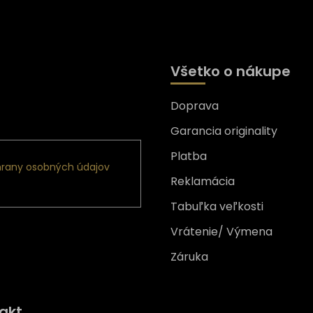
Všetko o nákupe
Doprava
nformácie o nových
Garancia originality
Platba
rany osobných údajov
Reklamácia
Tabuľka veľkosti
Vrátenie/ Výmena
Záruka
Získajte
10% zľavu
na prv
akt