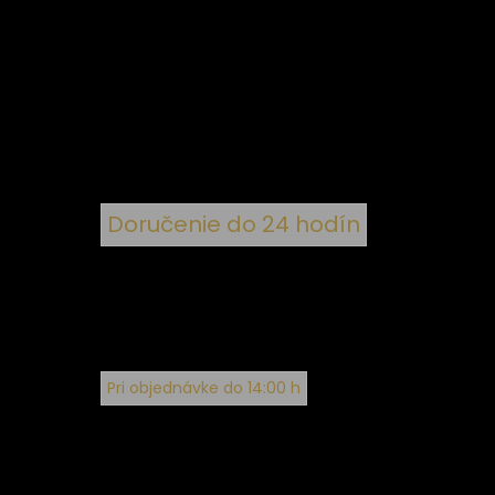
 k
nym
Doručenie do 24 hodín
Pri objednávke do 14:00 h