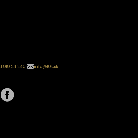
ín dodania
kladaný termín dodania je
.
 sa môže meniť na základe
nia zvoleného dopravcu.
l so súhrnom
návky nedorazil?
tuj naše zákaznícke centrum
1 919 211 240
info@10k.sk
jte nás