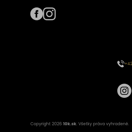
Term
Predpo
Termín
vyťaže
E-mai
objed
Kontak
+42
Sledu
Copyright 2026
10k.sk
. Všetky práva vyhradené.