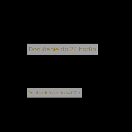
 k
nym
Doručenie do 24 hodín
Pri objednávke do 14:00 h