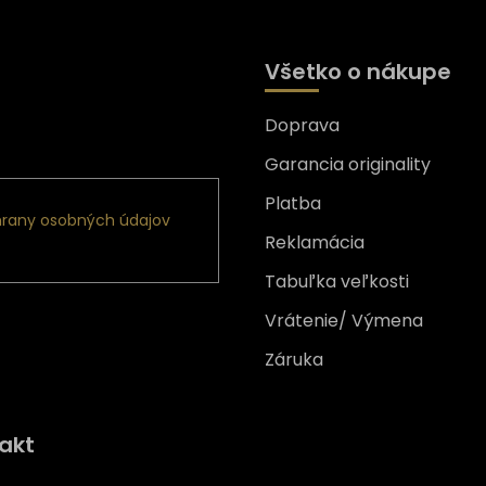
Všetko o nákupe
Doprava
nformácie o nových
Garancia originality
Platba
rany osobných údajov
Reklamácia
Tabuľka veľkosti
Vrátenie/ Výmena
Záruka
Získajte
10% zľavu
na prv
akt
nákup