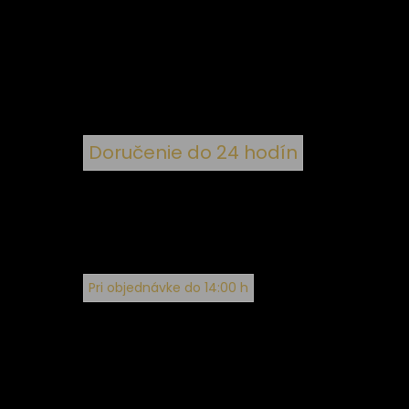
 k
nym
Doručenie do 24 hodín
Pri objednávke do 14:00 h