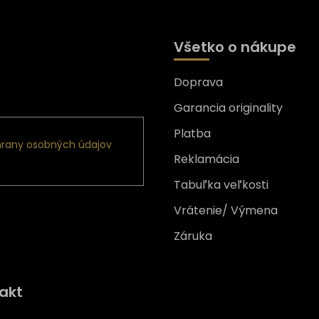
Všetko o nákupe
Doprava
nformácie o nových
Garancia originality
Platba
rany osobných údajov
Reklamácia
Tabuľka veľkosti
Vrátenie/ Výmena
Záruka
Získajte
10% zľavu
na prv
akt
nákup