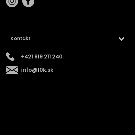
Kontakt
+421 919 211 240
info
@
10k.sk
Získajte
10% zľavu
na prvý nákup
Prihláste sa a získajte prístup k zľavám, novinkám,
exkluzívnym produktom a viac.