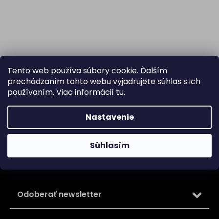
Tento web používa súbory cookie. Ďalším
prechádzaním tohto webu vyjadrujete súhlas s ich
používaním. Viac informácií
tu
.
Nastavenie
Súhlasím
Z
á
p
ä
Odoberať newsletter
t
i