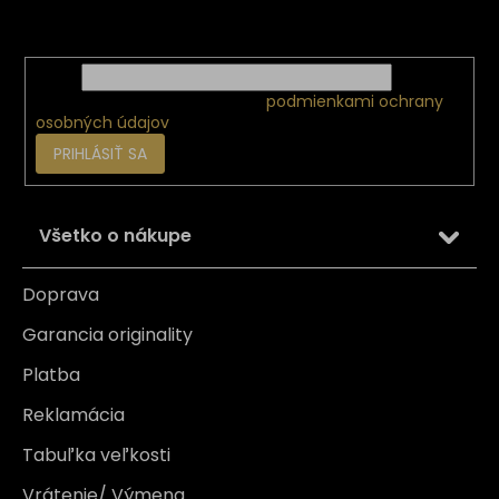
Vložte svoj e-mail a my Vám budeme zasielať informácie
e
o nových produktoch na našom e-shope.
Email
Vložením e-mailu súhlasíte s
podmienkami ochrany
osobných údajov
PRIHLÁSIŤ SA
Všetko o nákupe
Doprava
Garancia originality
Platba
Reklamácia
Tabuľka veľkosti
Vrátenie/ Výmena