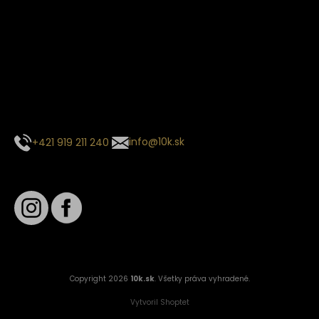
Termín dodania
Predpokladaný termín dodania je
. Termín sa môže meniť
na základe vyťaženia zvoleného dopravcu.
E-mail so súhrnom objednávky nedorazil?
Kontaktuj naše zákaznícke centrum
+421 919 211 240
info@10k.sk
Sledujte nás
Copyright 2026
10k.sk
. Všetky práva vyhradené.
Vytvoril Shoptet