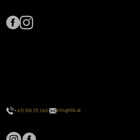
Sledujte nás na
Termín dodania
Predpokladaný termín dodania je
. Termín sa môže meniť
na základe vyťaženia zvoleného dopravcu.
E-mail so súhrnom objednávky nedorazil?
Kontaktuj naše zákaznícke centrum
+421 919 211 240
info@10k.sk
Sledujte nás