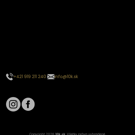
Termín dodania
Predpokladaný termín dodania je
. Termín sa môže meniť
na základe vyťaženia zvoleného dopravcu.
E-mail so súhrnom objednávky nedorazil?
Kontaktuj naše zákaznícke centrum
+421 919 211 240
info@10k.sk
Sledujte nás
Copyright 2026
10k.sk
. Všetky práva vyhradené.