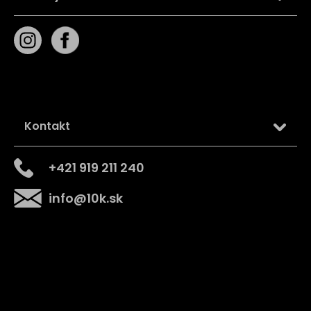
Kontakt
+421 919 211 240
info
@
10k.sk
Získajte
10% zľavu
na prvý nákup
Prihláste sa a získajte prístup k zľavám, novinkám,
exkluzívnym produktom a viac.