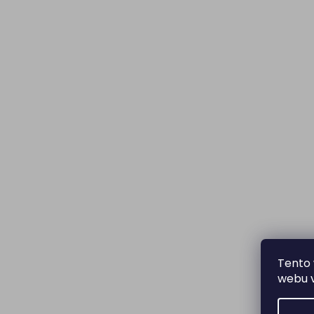
Tento 
webu v